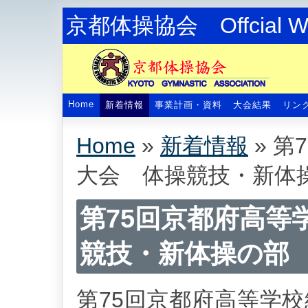
京都体操協会 Offcial We
Home
新着情報
事業計画・資料
大会結果
リン
Home
»
新着情報
»
第
大会 体操競技・新体
第75回京都府高等
競技・新体操の部
第75回京都府高等学