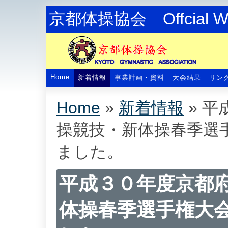
京都体操協会 Offcial We
Home
新着情報
事業計画・資料
大会結果
リン
Home
»
新着情報
»
平
操競技・新体操春季選
ました。
平成３０年度京都
体操春季選手権大