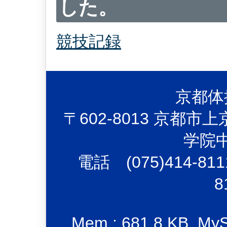
した。
競技記録
京都体
〒602-8013 京都
学院
電話 (075)414-81
8
Mem : 681.8 KB, MySQ