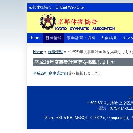
京都体操協会 Offcial Web Site
Home
新着情報
事業計画・資料
大会結果
リン
Home
»
新着情報
»
平成29年度事業計画等を掲載しまし
平成29年度事業計画等を掲載しました
平成29年度事業計画
等を掲載しました。
京
〒602-8013 京都市上
電話 (075)414-8
Mem : 681.5 KB, MySQL: 0.0022 s, 0 request(s), PH