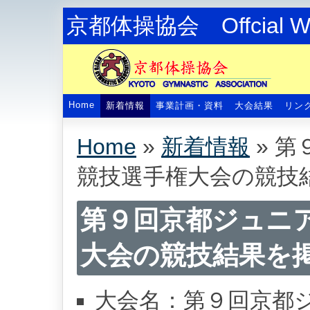
京都体操協会 Offcial We
Home
新着情報
事業計画・資料
大会結果
リン
Home
»
新着情報
»
第
競技選手権大会の競技
第９回京都ジュニ
大会の競技結果を
大会名：第９回京都