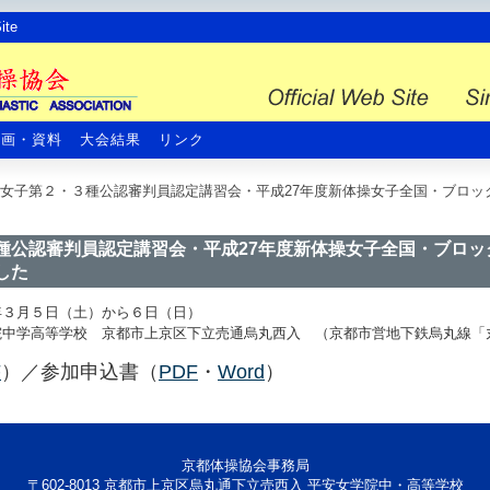
te
計画・資料
大会結果
リンク
女子第２・３種公認審判員認定講習会・平成27年度新体操女子全国・ブロッ
種公認審判員認定講習会・平成27年度新体操女子全国・ブロッ
した
年３月５日（土）から６日（日）
院中学高等学校
京都市上京区下立売通烏丸西入 （京都市営地下鉄烏丸線「
F
）／参加申込書（
PDF
・
Word
）
京都体操協会事務局
〒602-8013 京都市上京区烏丸通下立売西入 平安女学院中・高等学校