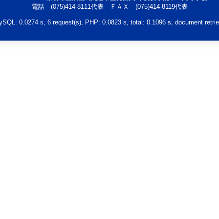
電話 (075)414-8111代表 ＦＡＸ (075)414-8119代表
QL: 0.0274 s, 6 request(s), PHP: 0.0823 s, total: 0.1096 s, document retri