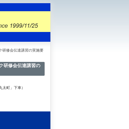
ク研修会伝達講習の実施要
ク研修会伝達講習の
丸太町」下車）