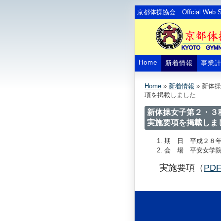
京都体操協会 Offcial Web Si
Home
新着情報
事業
Home
»
新着情報
»
新体操
項を掲載しました
新体操女子第２・３
実施要項を掲載しま
期 日 平成２８
会 場 平安女学
実施要項（
PD