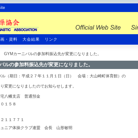
te
計画・資料
大会結果
リンク
 GYMカーニバルの参加料振込先が変更になりました。
ニバルの参加料振込先が変更になりました。
バル（期日：平成２７年１１月１日（日） 会場：大山崎町体育館）の
おり変更になりましたのでお知らせします。
三宅八幡支店 普通預金
：０１５８
７
３２１１７７１
ジュニア体操クラブ連盟 会長 山形敏明