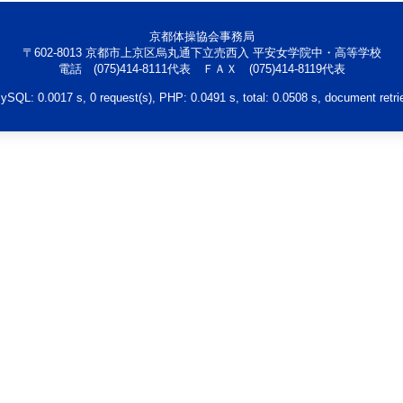
京都体操協会事務局
〒602-8013 京都市上京区烏丸通下立売西入 平安女学院中・高等学校
電話 (075)414-8111代表 ＦＡＸ (075)414-8119代表
QL: 0.0017 s, 0 request(s), PHP: 0.0491 s, total: 0.0508 s, document retri