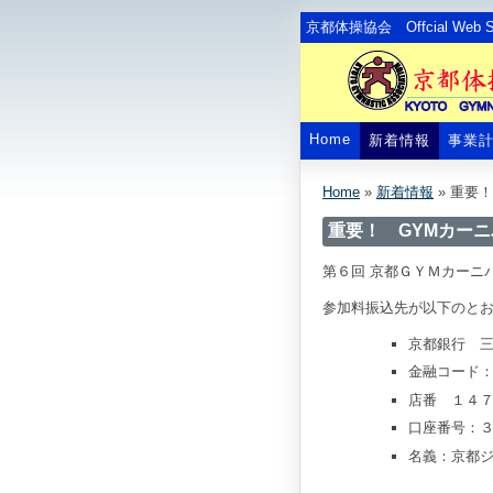
京都体操協会 Offcial Web Si
Home
新着情報
事業
Home
»
新着情報
»
重要！
重要！ GYMカー
第６回 京都ＧＹＭカーニ
参加料振込先が以下のと
京都銀行 
金融コード
店番 １４
口座番号：
名義：京都