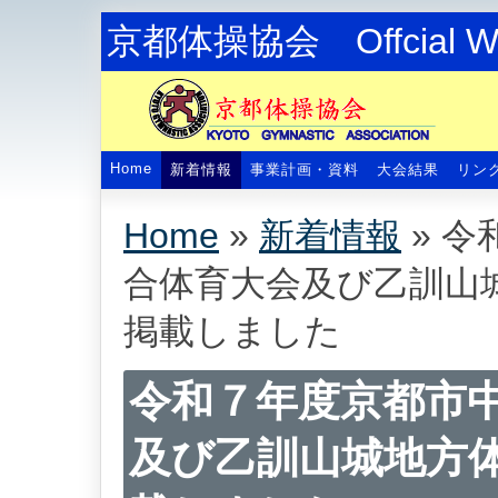
京都体操協会 Offcial We
Home
新着情報
事業計画・資料
大会結果
リン
Home
»
新着情報
»
令
合体育大会及び乙訓山
掲載しました
令和７年度京都市
及び乙訓山城地方