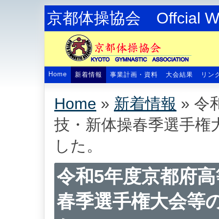
京都体操協会 Offcial We
Home
新着情報
事業計画・資料
大会結果
リン
Home
»
新着情報
»
令
技・新体操春季選手権
した。
令和5年度京都府
春季選手権大会等